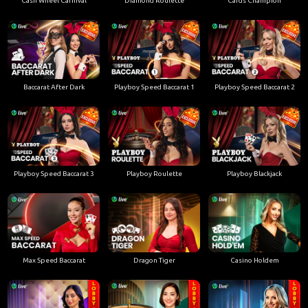
Cash Wheel Carnival
Diamond Roulette
Cards Champion
Baccarat After Dark
Playboy Speed Baccarat 1
Playboy Speed Baccarat 2
Playboy Speed Baccarat 3
Playboy Roulette
Playboy Blackjack
Max Speed Baccarat
Dragon Tiger
Casino Holdem