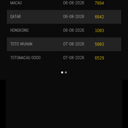
MACAU
06-08-2026
7894
QATAR
06-08-2026
6642
HONGKONG
06-08-2026
1083
TOTO WUHAN
07-08-2026
5883
TOTOMACAU 0000
07-08-2026
6529