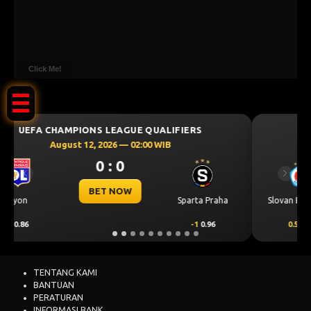
Click Me!
UEFA CHAMPIONS LEAGUE QUALIFIERS
August 12, 2026 — 01:15 WIB
0 : 0
Previous
Next
BET NOW
Slovan Bratislava
Mjallby
0.5
0.83
-0.5
0.99
TENTANG KAMI
BANTUAN
PERATURAN
INFORMASI BANK