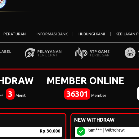
key Warrior
Joker's Jewels
Magic Jour
PERATURAN
|
INFORMASI BANK
|
HUBUNGI KAMI
|
KEBIJAKAN P
koko***u | Withdraw:
Rp.35,000
gal*** | Withdraw:
Rp.25,000
THDRAW
MEMBER ONLINE
reat Rhino
Fruit Party
Aztec Gems D
sab*** | Withdraw:
Rp.35,000
Megaways
3
36301
ta
Menit
Member
ell*** | Withdraw:
Rp.25,000
tam*** | Withdraw:
Rp.30,000
NEW WITHDRAW
zami*** | Withdraw:
Rp.25,000