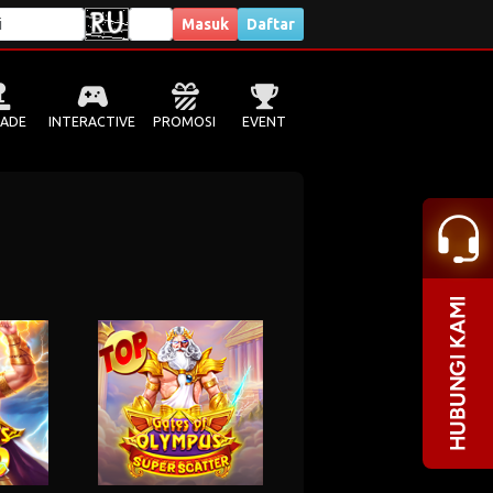
Selamat Datang di BANGSAJP, Platform Bermain Game Online Terpercaya se-A
Masuk
Daftar
ADE
INTERACTIVE
PROMOSI
EVENT