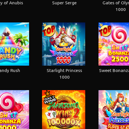
y of Anubis
Super Serge
Gates of Ol
1000
andy Rush
Starlight Princess
Sweet Bonanz
1000