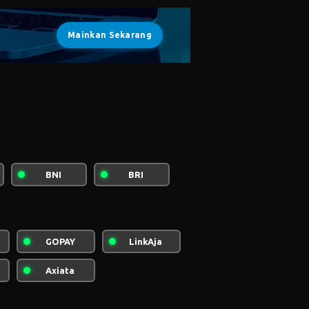
Mainkan Sekarang
The Dog House
BNI
BRI
rike
Vegas Magic
GOPAY
LinkAja
Axiata