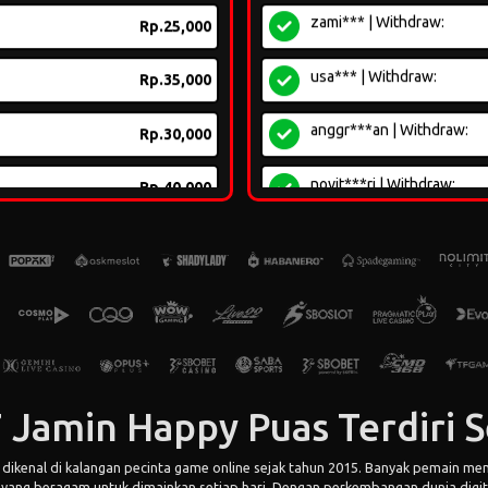
usa*** | Withdraw:
Rp.35,000
Golden Ox
Madame Destiny
Temujin Trea
anggr***an | Withdraw:
Rp.30,000
Megaways
novit***ri | Withdraw:
Rp.40,000
dim*** | Withdraw:
Rp.45,000
nam*** | Withdraw:
Rp.40,000
bali*** | Withdraw:
Rp.35,000
wer of Thor
Hot Fiesta
Buffalo K
Megaways
Megaway
rah*** | Withdraw:
Rp.35,000
kama*** | Withdraw:
Rp.40,000
Jamin Happy Puas Terdiri S
rah*** | Withdraw:
Rp.35,000
dikenal di kalangan pecinta game online sejak tahun 2015. Banyak pemain men
n yang beragam untuk dimainkan setiap hari. Dengan perkembangan dunia digi