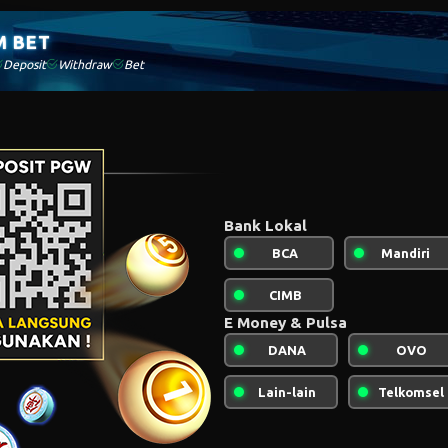
M BET
 Bonanza Xmas
Aztec Gems
5 Lions
Deposit
Withdraw
Bet
Bank Lokal
BCA
Mandiri
888 Gold
Fire 88
Diamond St
CIMB
E Money & Pulsa
DANA
OVO
Lain-lain
Telkomsel