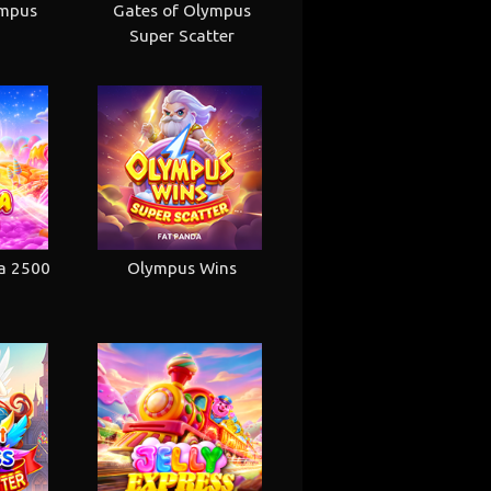
ympus
Gates of Olympus
Super Scatter
a 2500
Olympus Wins