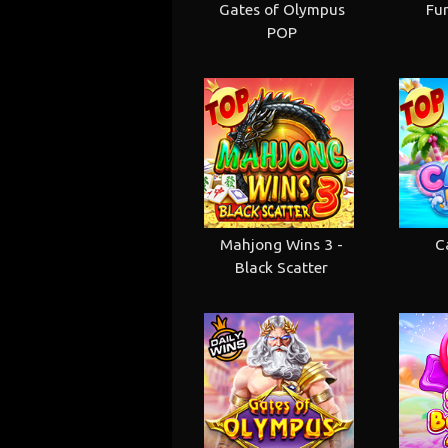
Gates of Olympus
Fur
POP
Mahjong Wins 3 -
C
Black Scatter