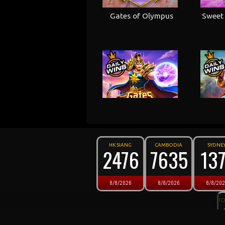
Gates of Olympus
Sweet
Gates of Gatot Kaca
Gates
Super Scatter
HK SIANG
CAMBODIA
SYDNE
2476
7635
13
8/8/2026
8/8/2026
8/8/20
T