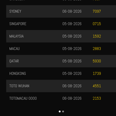
SYDNEY
06-08-2026
7097
SINGAPORE
05-08-2026
0715
MALAYSIA
05-08-2026
1592
MACAU
05-08-2026
2883
QATAR
05-08-2026
5930
HONGKONG
05-08-2026
1739
TOTO WUHAN
06-08-2026
4551
TOTOMACAU 0000
06-08-2026
2153