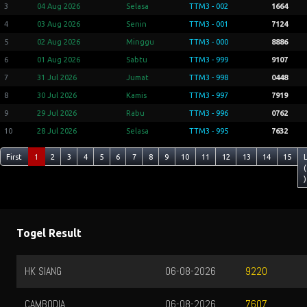
3
04 Aug 2026
Selasa
TTM3 - 002
1664
4
03 Aug 2026
Senin
TTM3 - 001
7124
5
02 Aug 2026
Minggu
TTM3 - 000
8886
6
01 Aug 2026
Sabtu
TTM3 - 999
9107
7
31 Jul 2026
Jumat
TTM3 - 998
0448
8
30 Jul 2026
Kamis
TTM3 - 997
7919
9
29 Jul 2026
Rabu
TTM3 - 996
0762
10
28 Jul 2026
Selasa
TTM3 - 995
7632
First
1
2
3
4
5
6
7
8
9
10
11
12
13
14
15
(
)
Togel Result
HK SIANG
06-08-2026
9220
CAMBODIA
06-08-2026
7607