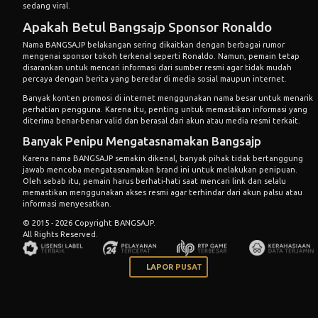
sedang viral.
Apakah Betul Bangsajp Sponsor Ronaldo
Nama BANGSAJP belakangan sering dikaitkan dengan berbagai rumor
mengenai sponsor tokoh terkenal seperti Ronaldo. Namun, pemain tetap
disarankan untuk mencari informasi dari sumber resmi agar tidak mudah
percaya dengan berita yang beredar di media sosial maupun internet.
Banyak konten promosi di internet menggunakan nama besar untuk menarik
perhatian pengguna. Karena itu, penting untuk memastikan informasi yang
diterima benar-benar valid dan berasal dari akun atau media resmi terkait.
Banyak Penipu Mengatasnamakan Bangsajp
Karena nama BANGSAJP semakin dikenal, banyak pihak tidak bertanggung
jawab mencoba mengatasnamakan brand ini untuk melakukan penipuan.
Oleh sebab itu, pemain harus berhati-hati saat mencari link dan selalu
memastikan menggunakan akses resmi agar terhindar dari akun palsu atau
informasi menyesatkan.
© 2015 - 2026 Copyright BANGSAJP.
All Rights Reserved.
LAPOR PUSAT