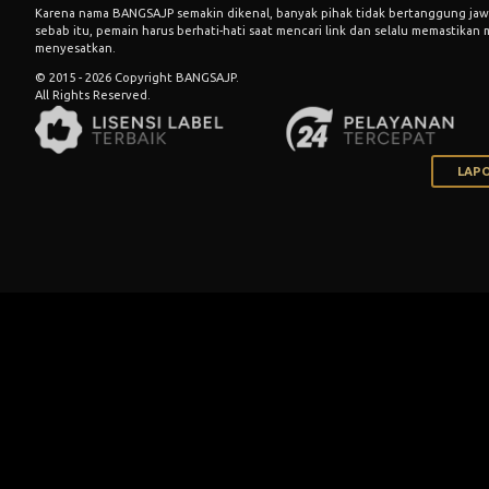
Karena nama BANGSAJP semakin dikenal, banyak pihak tidak bertanggung ja
sebab itu, pemain harus berhati-hati saat mencari link dan selalu memastikan
menyesatkan.
© 2015 - 2026 Copyright BANGSAJP.
All Rights Reserved.
LAPO