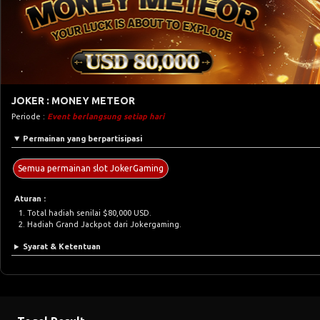
JOKER : MONEY METEOR
Periode :
Event berlangsung setiap hari
Permainan yang berpartisipasi
Semua permainan slot JokerGaming
Aturan :
Total hadiah senilai $80,000 USD.
Hadiah Grand Jackpot dari Jokergaming.
Syarat & Ketentuan