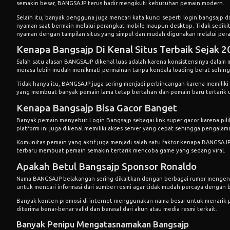
semakin besar, BANGSAJP terus hadir mengikuti kebutuhan pemain modern.
Selain itu, banyak pengguna juga mencari kata kunci seperti login bangsajp 
nyaman saat bermain melalui perangkat mobile maupun desktop. Tidak sedik
nyaman dengan tampilan situs yang simpel dan mudah digunakan melalui per
Kenapa Bangsajp Di Kenal Situs Terbaik Sejak 2
Salah satu alasan BANGSAJP dikenal luas adalah karena konsistensinya dal
merasa lebih mudah menikmati permainan tanpa kendala loading berat sehingg
Tidak hanya itu, BANGSAJP juga sering menjadi perbincangan karena memiliki 
yang membuat banyak pemain lama tetap bertahan dan pemain baru tertarik 
Kenapa Bangsajp Bisa Gacor Banget
Banyak pemain menyebut
Login Bangsajp
sebagai link super gacor karena pil
platform ini juga dikenal memiliki akses server yang cepat sehingga pengalam
Komunitas pemain yang aktif juga menjadi salah satu faktor kenapa BANGSAJP
terbaru membuat pemain semakin tertarik mencoba game yang sedang viral.
Apakah Betul Bangsajp Sponsor Ronaldo
Nama BANGSAJP belakangan sering dikaitkan dengan berbagai rumor mengenai
untuk mencari informasi dari sumber resmi agar tidak mudah percaya dengan b
Banyak konten promosi di internet menggunakan nama besar untuk menarik p
diterima benar-benar valid dan berasal dari akun atau media resmi terkait.
Banyak Penipu Mengatasnamakan Bangsajp