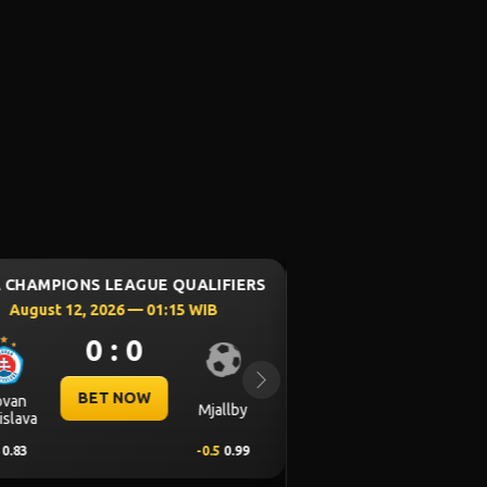
FOOTBALL F24 INTERNATIONAL
FRIENDLY
August 7, 2026 — 17:30 WIB
0 : 2
Next
BET NOW
ermany
e-Portugal
0
-0.94
0.00
0.70