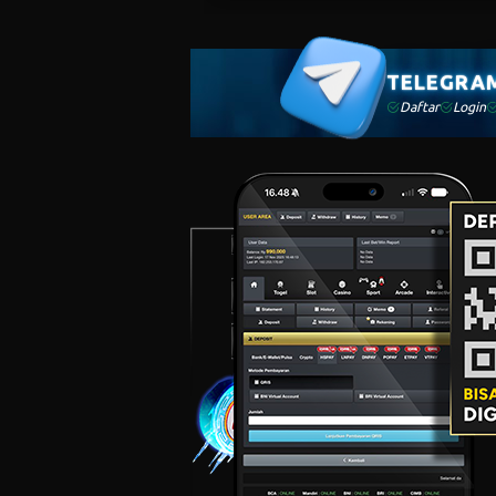
TELEGRA
Daftar
Login