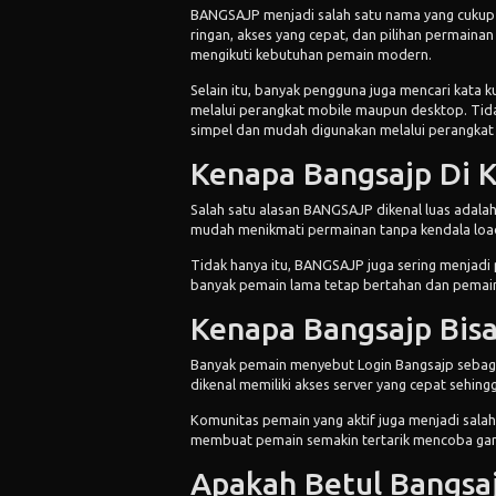
BANGSAJP
menjadi salah satu nama yang cukup 
usa*** | Deposit:
ringan, akses yang cepat, dan pilihan permaina
mengikuti kebutuhan pemain modern.
perm*** | Deposit:
Selain itu, banyak pengguna juga mencari kata k
melalui perangkat mobile maupun desktop. Tid
simpel dan mudah digunakan melalui perangka
iswah***i | Deposit:
Kenapa Bangsajp Di K
purw***i | Deposit:
Salah satu alasan BANGSAJP dikenal luas adal
mudah menikmati permainan tanpa kendala loadi
firga***ro | Deposit:
Tidak hanya itu, BANGSAJP juga sering menjadi 
banyak pemain lama tetap bertahan dan pemain
sab*** | Deposit:
Kenapa Bangsajp Bis
oktav***i | Deposit:
Banyak pemain menyebut
Login Bangsajp
sebaga
dikenal memiliki akses server yang cepat sehin
dim*** | Deposit:
Komunitas pemain yang aktif juga menjadi sala
membuat pemain semakin tertarik mencoba game
suar***i | Deposit:
Apakah Betul Bangsa