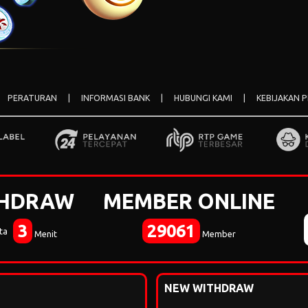
PERATURAN
|
INFORMASI BANK
|
HUBUNGI KAMI
|
KEBIJAKAN P
usa*** | Withdraw:
Rp.45,000
THDRAW
MEMBER ONLINE
anggr***an | Withdraw:
Rp.40,000
3
29061
sab*** | Withdraw:
Rp.25,000
ta
Menit
Member
zami*** | Withdraw:
Rp.35,000
NEW WITHDRAW
sil*** | Withdraw:
Rp.25,000