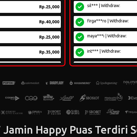
firga***ro | Withdraw:
Rp.40,000
maya***i | Withdraw:
Rp.25,000
int*** | Withdraw:
Rp.35,000
cin*** | Withdraw:
Rp.30,000
nar*** | Withdraw:
Rp.25,000
iswah***i | Withdraw:
Rp.40,000
bali*** | Withdraw:
Rp.35,000
purw***i | Withdraw:
Rp.45,000
Jamin Happy Puas Terdiri S
lai*** | Withdraw:
Rp.25,000