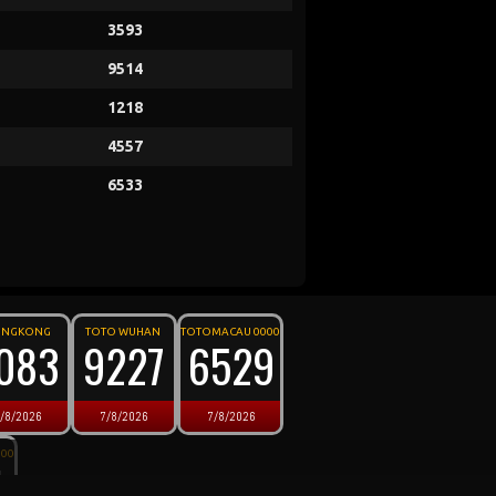
3593
9514
1218
4557
6533
ONGKONG
TOTO WUHAN
TOTOMACAU 0000
083
9227
6529
/8/2026
7/8/2026
7/8/2026
300
1