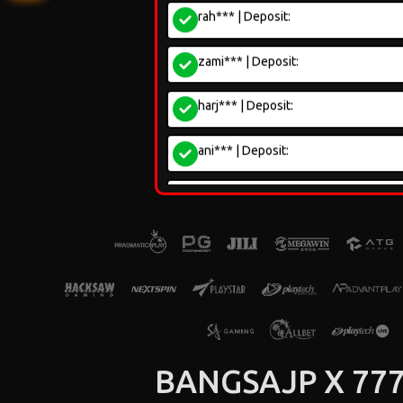
zami*** | Deposit:
harj*** | Deposit:
ani*** | Deposit:
van*** | Deposit:
zulka***in | Deposit:
novit***ri | Deposit:
novit***ri | Deposit:
usa*** | Deposit:
BANGSAJP X 777 
mut*** | Deposit: