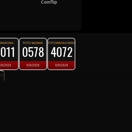
Coinflip
ONGKONG
TOTO WUHAN
TOTOMACAU 0000
011
0578
4072
/8/2026
8/8/2026
8/8/2026
300
1