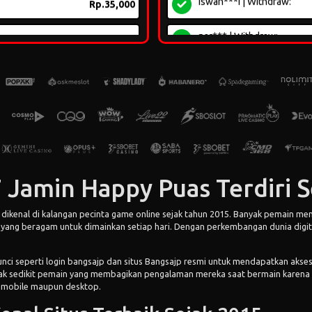
nar*** | Withdraw:
Rp.30,000
anggr***an | Withdraw:
Rp.25,000
iswah***i | Withdraw:
Rp.45,000
bali*** | Withdraw:
Rp.40,000
int*** | Withdraw:
Rp.45,000
Jamin Happy Puas Terdiri S
rah*** | Withdraw:
Rp.45,000
dikenal di kalangan pecinta game online sejak tahun 2015. Banyak pemain men
suar***i | Withdraw:
Rp.25,000
n yang beragam untuk dimainkan setiap hari. Dengan perkembangan dunia digi
novit***ri | Withdraw:
Rp.35,000
unci seperti login bangsajp dan
situs Bangsajp
resmi untuk mendapatkan akses
ak sedikit pemain yang membagikan pengalaman mereka saat bermain karena
rah*** | Withdraw:
t mobile maupun desktop.
Rp.40,000