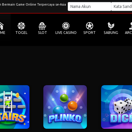
n Game Online Terpercaya se-Asia 2026, dengan Pelayanan Profesional 24/7 Jam.
ME
TOGEL
SLOT
LIVE CASINO
SPORT
SABUNG
ARC