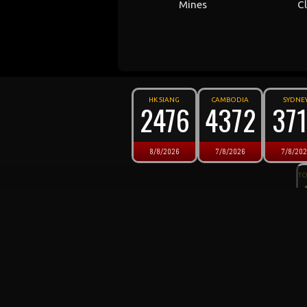
Mines
C
HK SIANG
CAMBODIA
SYDNE
2476
4372
37
8/8/2026
7/8/2026
7/8/20
T